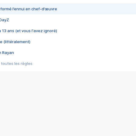
nsformé l’ennui en chef-d’œuvre
 DayZ
 a 13 ans (et vous l'avez ignoré)
e (littéralement)
im Rayan
 toutes les règles
s les jeux vidéo
us choquant de Rockstar ? - Le scandale BULLY
e plus moche de Steam
du RÊVE tourne au CAUCHEMAR
pendant 8 heures
it… à tort