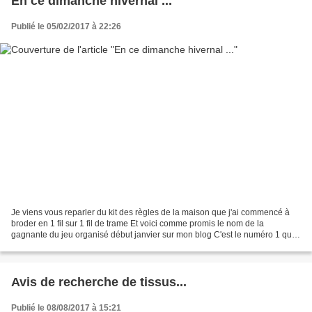
En ce dimanche hivernal ...
Publié le 05/02/2017 à 22:26
Je viens vous reparler du kit des règles de la maison que j'ai commencé à
broder en 1 fil sur 1 fil de trame Et voici comme promis le nom de la
gagnante du jeu organisé début janvier sur mon blog C'est le numéro 1 qui a
été tiré au sort . Bravo Patricia....
Avis de recherche de tissus...
Publié le 08/08/2017 à 15:21