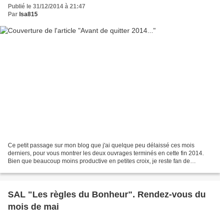
Publié le 31/12/2014 à 21:47
Par
Isa815
Ce petit passage sur mon blog que j'ai quelque peu délaissé ces mois
derniers, pour vous montrer les deux ouvrages terminés en cette fin 2014.
Bien que beaucoup moins productive en petites croix, je reste fan de
Marjorie Massey dont je viens d'acheter...
SAL "Les règles du Bonheur". Rendez-vous du
mois de mai