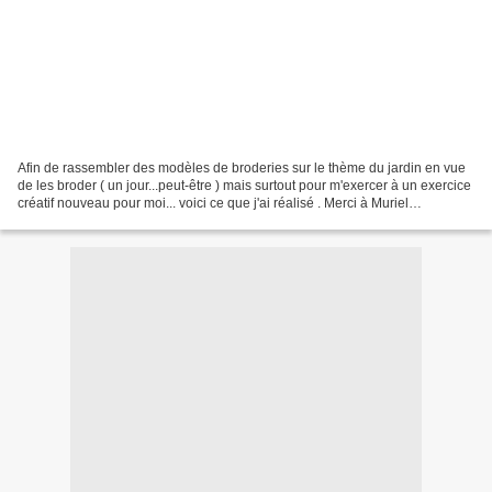
Afin de rassembler des modèles de broderies sur le thème du jardin en vue
de les broder ( un jour...peut-être ) mais surtout pour m'exercer à un exercice
créatif nouveau pour moi... voici ce que j'ai réalisé . Merci à Muriel
http://leblogd-armandine.over-blog.com...