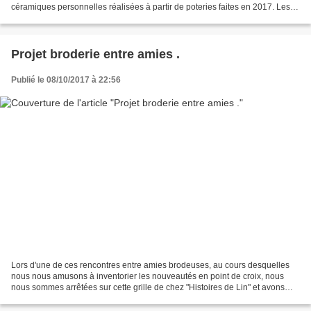
céramiques personnelles réalisées à partir de poteries faites en 2017. Les
poteries à la sortie du four... Les...
Projet broderie entre amies .
Publié le 08/10/2017 à 22:56
Lors d'une de ces rencontres entre amies brodeuses, au cours desquelles
nous nous amusons à inventorier les nouveautés en point de croix, nous
nous sommes arrêtées sur cette grille de chez "Histoires de Lin" et avons
décidé d'en faire un petit projet...