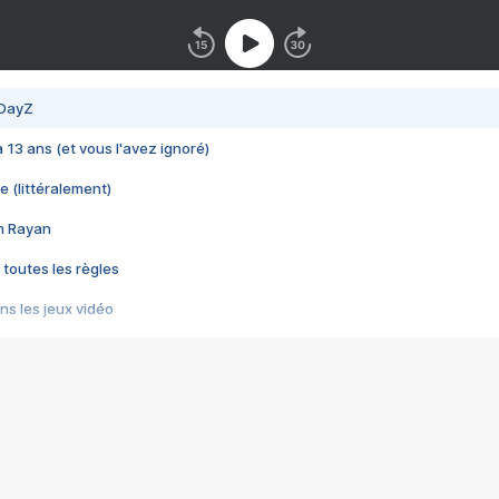
 DayZ
 a 13 ans (et vous l'avez ignoré)
e (littéralement)
im Rayan
 toutes les règles
s les jeux vidéo
us choquant de Rockstar ? - Le scandale BULLY
e plus moche de Steam
du RÊVE tourne au CAUCHEMAR
pendant 8 heures