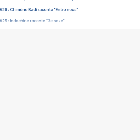
#26 : Chimène Badi raconte "Entre nous"
#25 : Indochine raconte "3e sexe"
#24 : Zaho raconte "C'est chelou"
#23 : Patrick Bruel raconte "Au café des délices"
#22 : Kyo raconte "Le chemin"
#21 : Nolwenn Leroy raconte "Cassé"
#20 : Patrick Hernandez raconte "Born to be alive"
#19 : Lorie raconte "Près de moi"
#18 : Michael Jones raconte "A nos actes manqués" (avec Jean-Jacque
#17 : Khaled raconte "Aïcha"
#16 : Corneille raconte "Parce qu'on vient de loin"
#15 : Indochine raconte "L'aventurier"