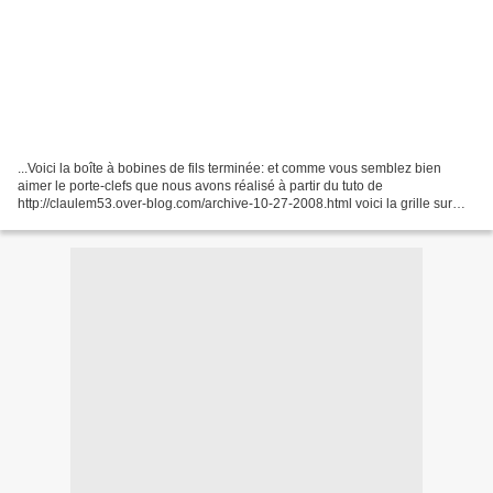
...Voici la boîte à bobines de fils terminée: et comme vous semblez bien
aimer le porte-clefs que nous avons réalisé à partir du tuto de
http://claulem53.over-blog.com/archive-10-27-2008.html voici la grille sur
laquelle j'ai pris la farandole de petits...