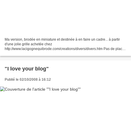
Ma version, brodée en miniature et destinée à en faire un cadre... à partir
d'une jolie grille achetée chez
http://www.lacigognequibrode.com/creations/divers/divers.htm Pas de place
sur ma toile pour y mettre les jolis charmes joints à la fiche que je...
"I love your blog"
Publié le 02/10/2008 à 16:12