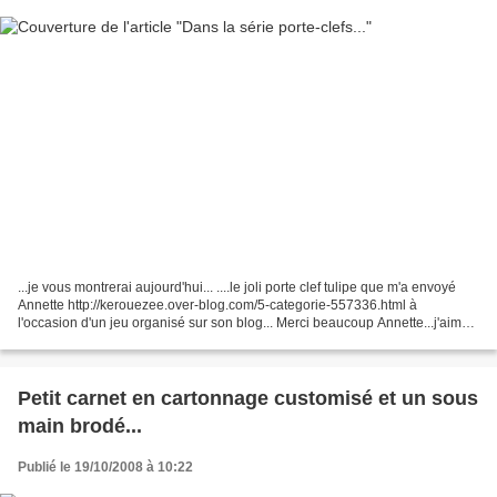
...je vous montrerai aujourd'hui... ....le joli porte clef tulipe que m'a envoyé
Annette http://kerouezee.over-blog.com/5-categorie-557336.html à
l'occasion d'un jeu organisé sur son blog... Merci beaucoup Annette...j'aime
beaucoup tout comme mes amies...
Petit carnet en cartonnage customisé et un sous
main brodé...
Publié le 19/10/2008 à 10:22