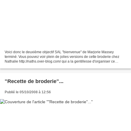
Voici donc le deuxième objectif SAL "bienvenue" de Marjorie Massey
terminé. Vous pouvez voir plein de jolies versions de cette broderie chez
Nathalie http://naths.over-blog.com/ qui a la gentillesse d'organiser ce
projet... J'ai dû broder tôt ce matin...
"Recette de broderie"...
Publié le 05/10/2008 à 12:56