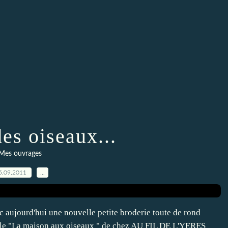
es oiseaux...
Mes ouvrages
5.09.2011
…
ec aujourd'hui une nouvelle petite broderie toute de rond
rille "La maison aux oiseaux " de chez AU FIL DE L'YERES