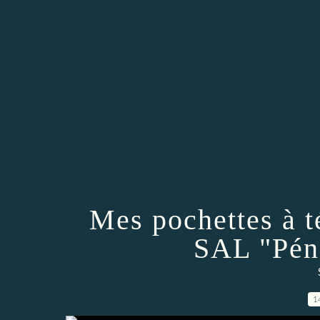
Mes pochettes à t
SAL "Péné
1