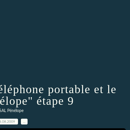
éléphone portable et le
lope" étape 9
SAL Pénélope
4.08.2009
…