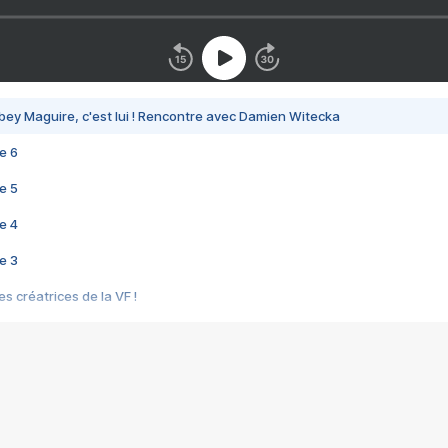
bey Maguire, c'est lui ! Rencontre avec Damien Witecka
e 6
e 5
e 4
e 3
s créatrices de la VF !
e 2
e 1
e Mektoub My Love arrive enfin ! Rencontre avec Shaïn Boumedine et Sal
i : après Toni en famille